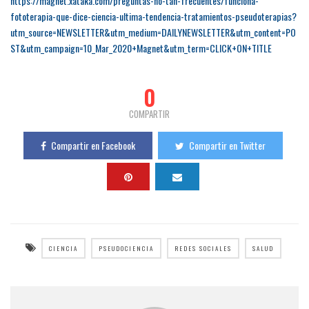
https://magnet.xataka.com/preguntas-no-tan-frecuentes/funciona-
fototerapia-que-dice-ciencia-ultima-tendencia-tratamientos-pseudoterapias?
utm_source=NEWSLETTER&utm_medium=DAILYNEWSLETTER&utm_content=PO
ST&utm_campaign=10_Mar_2020+Magnet&utm_term=CLICK+ON+TITLE
0
COMPARTIR
Compartir en Facebook
Compartir en Twitter
CIENCIA
PSEUDOCIENCIA
REDES SOCIALES
SALUD