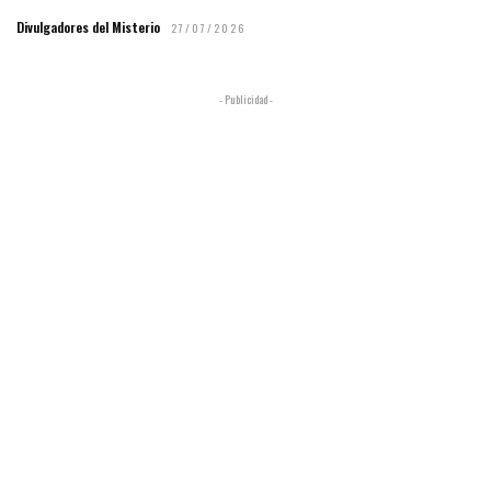
Divulgadores del Misterio
27/07/2026
- Publicidad -