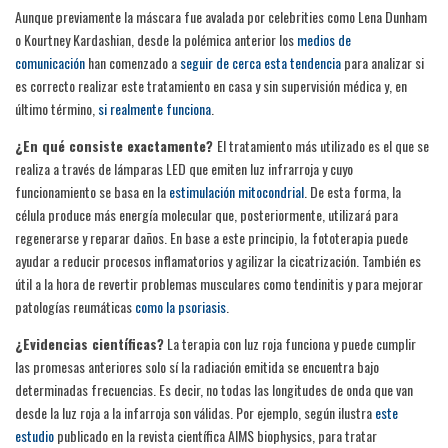
Aunque previamente la máscara fue avalada por celebrities como Lena Dunham
o Kourtney Kardashian, desde la polémica anterior los
medios de
comunicación
han comenzado a
seguir de cerca esta tendencia
para analizar si
es correcto realizar este tratamiento en casa y sin supervisión médica y, en
último término,
si realmente funciona
.
¿En qué consiste exactamente?
El tratamiento más utilizado es el que se
realiza a través de lámparas LED que emiten luz infrarroja y cuyo
funcionamiento se basa en la
estimulación mitocondrial
. De esta forma, la
célula produce más energía molecular que, posteriormente, utilizará para
regenerarse y reparar daños. En base a este principio, la fototerapia puede
ayudar a reducir procesos inflamatorios y agilizar la cicatrización. También es
útil a la hora de revertir problemas musculares como tendinitis y para mejorar
patologías reumáticas
como la psoriasis
.
¿Evidencias científicas?
La terapia con luz roja funciona y puede cumplir
las promesas anteriores solo sí la radiación emitida se encuentra bajo
determinadas frecuencias. Es decir, no todas las longitudes de onda que van
desde la luz roja a la infarroja son válidas. Por ejemplo, según ilustra
este
estudio
publicado en la revista científica AIMS biophysics, para tratar