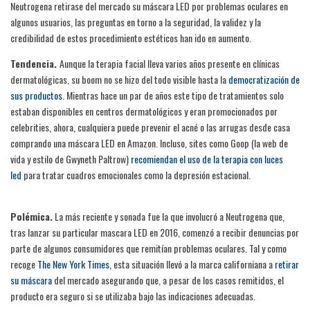
Neutrogena retirase del mercado su máscara LED por problemas oculares en
algunos usuarios, las preguntas en torno a la seguridad, la validez y la
credibilidad de estos procedimiento estéticos han ido en aumento.
Tendencia.
Aunque la terapia facial lleva varios años presente en clínicas
dermatológicas, su boom no se hizo del todo visible hasta la
democratización de
sus productos
. Mientras hace un par de años este tipo de tratamientos solo
estaban disponibles en centros dermatológicos y eran promocionados por
celebrities, ahora, cualquiera puede prevenir el acné o las arrugas desde casa
comprando una máscara LED en Amazon. Incluso, sites como Goop (la web de
vida y estilo de Gwyneth Paltrow)
recomiendan el uso de la terapia con luces
led
para tratar cuadros emocionales como la depresión estacional.
Polémica.
La más reciente y sonada fue la que involucró a Neutrogena que,
tras lanzar su particular mascara LED en 2016, comenzó a recibir denuncias por
parte de algunos consumidores que remitían problemas oculares. Tal y como
recoge
The New York Times,
esta situación llevó a la marca californiana a
retirar
su máscara
del mercado asegurando que, a pesar de los casos remitidos, el
producto era seguro si se utilizaba bajo las indicaciones adecuadas.