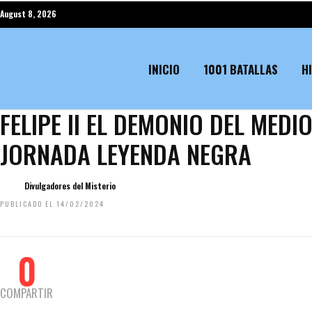
August 8, 2026
INICIO
1001 BATALLAS
H
FELIPE II EL DEMONIO DEL MEDI
JORNADA LEYENDA NEGRA
Divulgadores del Misterio
PUBLICADO EL 14/02/2024
0
COMPARTIR