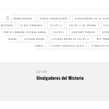
#DDMTECUENTA
ATENEO ESCURIALENSE
DIVULGADORES DE LA HIST
MISTERIO
EL REY PRUDENTE
FELIPE II
FELIPE II DE ESPAÑA
FEL
POR IV JORNADA LEYENDA NEGRA
FELIPEII
GEOFFREY PARKER
HIST
NEGRA
LEYENDA NEGRA
LEYENDA NEGRA DE FELIPE II
REY PRU
CÁRCEL
VICENTE GONZÁLEZ OLAYA
YT:QUALITY=H
AUTOR
Divulgadores del Misterio