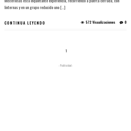
Misteriosas esta inquietante experiencia, recorriendo a puerta cerrada, con
linternas y en un grupo reducido uno […]
572 Visualizaciones
0
CONTINUA LEYENDO
1
- Publicidad -