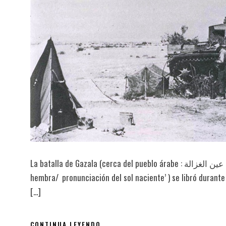
La batalla de Gazala (cerca del pueblo árabe : عين الغزالة , romanizado : ʿAyn al-Ġazāla , lit. ‘Primavera de la gacela
hembra/ pronunciación del sol naciente’ ) se libró durant
[…]
CONTINUA LEYENDO