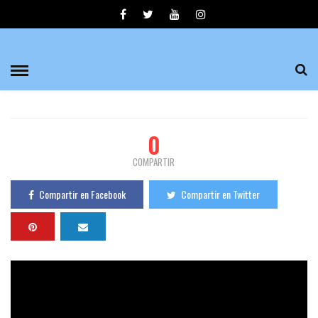
ENIGMAS 1.0 POR ANTONIO DE LA PEÑA
María José
579 Visualizaciones
0
PUBLICADO EL 26/09/2016
0
COMPARTIR
Compartir en Facebook
Compartir en Twitter