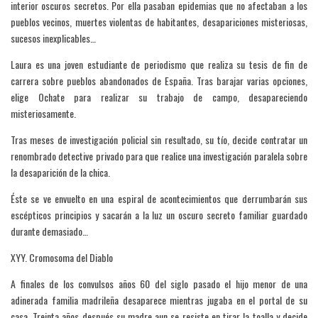
interior oscuros secretos. Por ella pasaban epidemias que no afectaban a los
pueblos vecinos, muertes violentas de habitantes, desapariciones misteriosas,
sucesos inexplicables…
Laura es una joven estudiante de periodismo que realiza su tesis de fin de
carrera sobre pueblos abandonados de España. Tras barajar varias opciones,
elige Ochate para realizar su trabajo de campo, desapareciendo
misteriosamente.
Tras meses de investigación policial sin resultado, su tío, decide contratar un
renombrado detective privado para que realice una investigación paralela sobre
la desaparición de la chica.
Éste se ve envuelto en una espiral de acontecimientos que derrumbarán sus
escépticos principios y sacarán a la luz un oscuro secreto familiar guardado
durante demasiado…
XYY. Cromosoma del Diablo
A finales de los convulsos años 60 del siglo pasado el hijo menor de una
adinerada familia madrileña desaparece mientras jugaba en el portal de su
casa. Treinta años después su madre aun se resiste en tirar la toalla y decide