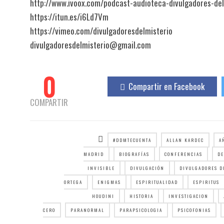
http://www.ivoox.com/podcast-audioteca-divulgadores-del
https://itun.es/i6Ld7Vm
https://vimeo.com/divulgadoresdelmisterio
divulgadoresdelmisterio@gmail.com
0
Compartir en Facebook
COMPARTIR
#DDMTECUENTA
ALLAN KARDEC
A
MADRID
BIOGRAFÍAS
CONFERENCIAS
DE
INVISIBLE
DIVULGACIÓN
DIVULGADORES D
ORTEGA
ENIGMAS
ESPIRITUALIDAD
ESPIRITUS
HOUDINI
HISTORIA
INVESTIGACION
CERO
PARANORMAL
PARAPSICOLOGIA
PSICOFONIAS