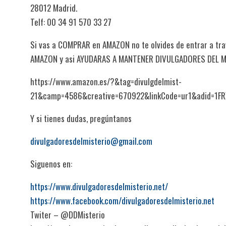
28012 Madrid.
Telf: 00 34 91 570 33 27
Si vas a COMPRAR en AMAZON no te olvides de entrar a trav
AMAZON y asi AYUDARAS A MANTENER DIVULGADORES DEL 
https://www.amazon.es/?&tag=divulgdelmist-
21&camp=4586&creative=670922&linkCode=ur1&adid=1F
Y si tienes dudas, pregúntanos
divulgadoresdelmisterio@gmail.com
Siguenos en:
https://www.divulgadoresdelmisterio.net/
https://www.facebook.com/divulgadoresdelmisterio.net
Twiter – @DDMisterio