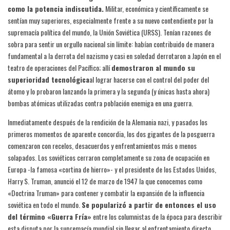
como la potencia indiscutida.
Militar, económica y científicamente se
sentían muy superiores, especialmente frente a su nuevo contendiente por la
supremacía política del mundo, la Unión Soviética (URSS). Tenían razones de
sobra para sentir un orgullo nacional sin límite: habían contribuido de manera
fundamental a la derrota del nazismo y casi en soledad derrotaron a Japón en el
teatro de operaciones del Pacífico; allí
demostraron al mundo su
superioridad tecnológica
al lograr hacerse con el control del poder del
átomo y lo probaron lanzando la primera y la segunda (y únicas hasta ahora)
bombas atómicas utilizadas contra población enemiga en una guerra.
Inmediatamente después de la rendición de la Alemania nazi, y pasados los
primeros momentos de aparente concordia, los dos gigantes de la posguerra
comenzaron con recelos, desacuerdos y enfrentamientos más o menos
solapados. Los soviéticos cerraron completamente su zona de ocupación en
Europa -la famosa «cortina de hierro»- y el presidente de los Estados Unidos,
Harry S. Truman, anunció el 12 de marzo de 1947 la que conocemos como
«Doctrina Truman» para contener y combatir la expansión de la influencia
soviética en todo el mundo.
Se popularizó a partir de entonces el uso
del término «Guerra Fría»
entre los columnistas de la época para describir
esta disputa por la supremacía mundial sin llegar al enfrentamiento directo.