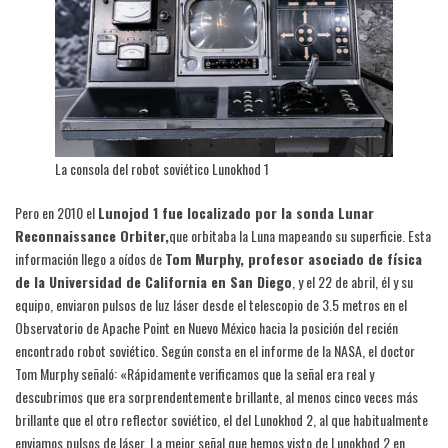
La consola del robot soviético Lunokhod 1
Pero en 2010 el
Lunojod 1 fue localizado por la sonda Lunar
Reconnaissance Orbiter,
que orbitaba la Luna mapeando su superficie. Esta
información llego a oídos de
Tom Murphy, profesor asociado de física
de la Universidad de California en San Diego
, y el 22 de abril, él y su
equipo, enviaron pulsos de luz láser desde el telescopio de 3.5 metros en el
Observatorio de Apache Point en Nuevo México hacia la posición del recién
encontrado robot soviético. Según consta en el informe de la NASA, el doctor
Tom Murphy señaló: «Rápidamente verificamos que la señal era real y
descubrimos que era sorprendentemente brillante, al menos cinco veces más
brillante que el otro reflector soviético, el del Lunokhod 2, al que habitualmente
enviamos pulsos de láser. La mejor señal que hemos visto de Lunokhod 2 en