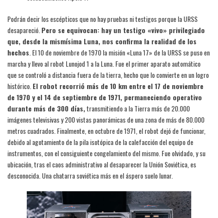
Podrán decir los escépticos que no hay pruebas ni testigos porque la URSS
desapareció.
Pero se equivocan: hay un testigo «vivo» privilegiado
que, desde la mismísima Luna, nos confirma la realidad de los
hechos
. El 10 de noviembre de 1970 la misión «Luna 17» de la URSS se puso en
marcha y llevo al robot Lunojod 1 a la Luna. Fue el primer aparato automático
que se controló a distancia fuera de la tierra, hecho que lo convierte en un logro
histórico.
El robot recorrió más de 10 km entre el 17 de noviembre
de 1970 y el 14 de septiembre de 1971, permaneciendo operativo
durante más de 300 días,
transmitiendo a la Tierra más de 20.000
imágenes televisivas y 200 vistas panorámicas de una zona de más de 80.000
metros cuadrados. Finalmente, en octubre de 1971, el robot dejó de funcionar,
debido al agotamiento de la pila isotópica de la calefacción del equipo de
instrumentos, con el consiguiente congelamiento del mismo. Fue olvidado, y su
ubicación, tras el caos administrativo al desaparecer la Unión Soviética, es
desconocida. Una chatarra soviética más en el áspero suelo lunar.