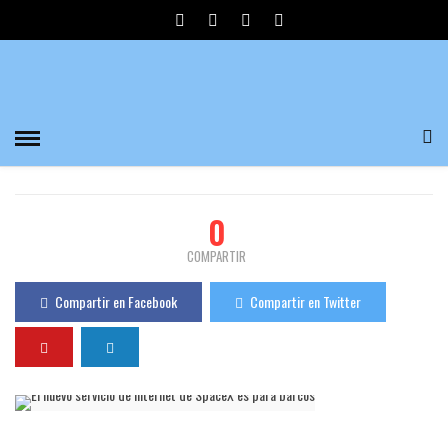
EL NUEVO SERVICIO DE INTERNET DE SPACEX
ES PARA BARCOS
Divulgadores del Misterio
673 Visualizaciones
0
PUBLICADO EL 08/07/2022
0
COMPARTIR
Compartir en Facebook
Compartir en Twitter