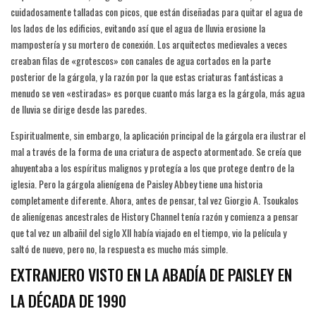
cuidadosamente talladas con picos, que están diseñadas para quitar el agua de
los lados de los edificios, evitando así que el agua de lluvia erosione la
mampostería y su mortero de conexión. Los arquitectos medievales a veces
creaban filas de «grotescos» con canales de agua cortados en la parte
posterior de la gárgola, y la razón por la que estas criaturas fantásticas a
menudo se ven «estiradas» es porque cuanto más larga es la gárgola, más agua
de lluvia se dirige desde las paredes.
Espiritualmente, sin embargo, la aplicación principal de la gárgola era ilustrar el
mal a través de la forma de una criatura de aspecto atormentado. Se creía que
ahuyentaba a los espíritus malignos y protegía a los que protege dentro de la
iglesia. Pero la gárgola alienígena de Paisley Abbey tiene una historia
completamente diferente. Ahora, antes de pensar, tal vez Giorgio A. Tsoukalos
de alienígenas ancestrales de History Channel tenía razón y comienza a pensar
que tal vez un albañil del siglo XII había viajado en el tiempo, vio la película y
saltó de nuevo, pero no, la respuesta es mucho más simple.
EXTRANJERO VISTO EN LA ABADÍA DE PAISLEY EN
LA DÉCADA DE 1990