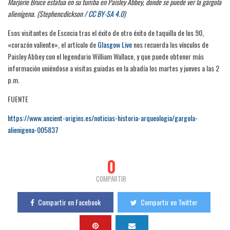
Marjorie Bruce estatua en su tumba en Paisley Abbey, donde se puede ver la gárgola
alienígena. (Stephencdickson /
CC BY-SA 4.0
)
Esos visitantes de Escocia tras el éxito de otro éxito de taquilla de los 90,
«corazón valiente», el artículo de
Glasgow Live
nos recuerda los vínculos de
Paisley Abbey con el legendario William Wallace, y que puede obtener más
información uniéndose a visitas guiadas en la abadía los martes y jueves a las 2
p.m.
FUENTE
https://www.ancient-origins.es/noticias-historia-arqueologia/gargola-
alienigena-005837
0
COMPARTIR
Compartir en Facebook
Compartir en Twitter