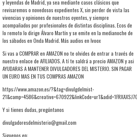
y leyendas de Madrid, ya sea mediante casos clásicos que
revisaremos o novedosos expedientes X, sin perder de vista las
vivencias y opiniones de nuestros oyentes, y siempre
acompañados por profesionales de distintas disciplinas. Ecos de
lo remoto lo dirige Álvaro Martín y se emite en la medianoche de
los sábados en Onda Madrid. Más audios en Ivoox
Si vas a COMPRAR en AMAZON no te olvides de entrar a través de
nuestro enlace de AFILIADOS. A tí te saldrá a precio AMAZON y asi
AYUDARAS A MANTENER DIVULGADORES DEL MISTERIO. SIN PAGAR
UN EURO MAS EN TUS COMPRAS AMAZON
https://www.amazon.es/?&tag=divulgdelmist-
21&camp=4586&creative=670922&linkCode=ur1&adid=1FRXAXSJ
Y si tienes dudas, pregúntanos
divulgadoresdelmisterio@gmail.com
Siguenos en: