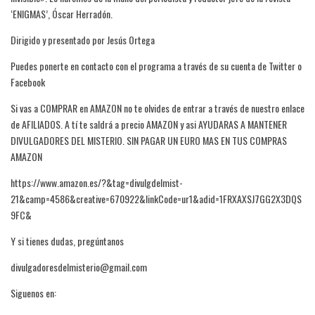
‘ENIGMAS’, Óscar Herradón.
Dirigido y presentado por Jesús Ortega
Puedes ponerte en contacto con el programa a través de su cuenta de Twitter o
Facebook
Si vas a COMPRAR en AMAZON no te olvides de entrar a través de nuestro enlace
de AFILIADOS. A tí te saldrá a precio AMAZON y asi AYUDARAS A MANTENER
DIVULGADORES DEL MISTERIO. SIN PAGAR UN EURO MAS EN TUS COMPRAS
AMAZON
https://www.amazon.es/?&tag=divulgdelmist-
21&camp=4586&creative=670922&linkCode=ur1&adid=1FRXAXSJ7GG2X3DQS
9FC&
Y si tienes dudas, pregúntanos
divulgadoresdelmisterio@gmail.com
Siguenos en: