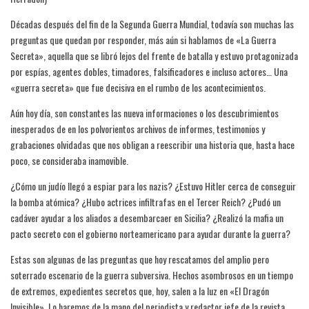
Décadas después del fin de la Segunda Guerra Mundial, todavía son muchas las
preguntas que quedan por responder, más aún si hablamos de «La Guerra
Secreta», aquella que se libró lejos del frente de batalla y estuvo protagonizada
por espías, agentes dobles, timadores, falsificadores e incluso actores… Una
«guerra secreta» que fue decisiva en el rumbo de los acontecimientos.
Aún hoy día, son constantes las nueva informaciones o los descubrimientos
inesperados de en los polvorientos archivos de informes, testimonios y
grabaciones olvidadas que nos obligan a reescribir una historia que, hasta hace
poco, se consideraba inamovible.
¿Cómo un judío llegó a espiar para los nazis? ¿Estuvo Hitler cerca de conseguir
la bomba atómica? ¿Hubo actrices infiltrafas en el Tercer Reich? ¿Pudó un
cadáver ayudar a los aliados a desembarcaer en Sicilia? ¿Realizó la mafia un
pacto secreto con el gobierno norteamericano para ayudar durante la guerra?
Estas son algunas de las preguntas que hoy rescatamos del amplio pero
soterrado escenario de la guerra subversiva. Hechos asombrosos en un tiempo
de extremos, expedientes secretos que, hoy, salen a la luz en «El Dragón
Invisible». Lo haremos de la mano del periodista y redactor jefe de la revista