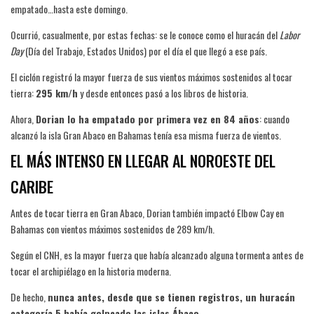
empatado…hasta este domingo.
Ocurrió, casualmente, por estas fechas: se le conoce como el huracán del
Labor
Day
(Día del Trabajo, Estados Unidos) por el día el que llegó a ese país.
El ciclón registró la mayor fuerza de sus vientos máximos sostenidos al tocar
tierra:
295 km/h
y desde entonces pasó a los libros de historia.
Ahora,
Dorian lo ha empatado por primera vez en 84 años
: cuando
alcanzó la isla Gran Abaco en Bahamas tenía esa misma fuerza de vientos.
EL MÁS INTENSO EN LLEGAR AL NOROESTE DEL
CARIBE
Antes de tocar tierra en Gran Abaco, Dorian también impactó Elbow Cay en
Bahamas con vientos máximos sostenidos de 289 km/h.
Según el CNH, es la mayor fuerza que había alcanzado alguna tormenta antes de
tocar el archipiélago en la historia moderna.
De hecho,
nunca antes, desde que se tienen registros, un huracán
categoría 5 había golpeado las islas Ábaco.