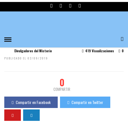
DORIAN: LOS RÉCORDS QUE HACEN AL
HURACÁN QUE AFECTA BAHAMAS UNO DE
LOS «MÁS INTENSOS Y CATASTRÓFICOS»
DESDE QUE SE TIENEN REGISTROS
Divulgadores del Misterio
419 Visualizaciones
0
PUBLICADO EL 02/09/2019
0
COMPARTIR
Compartir en Facebook
Compartir en Twitter