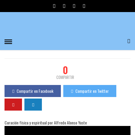
CURACIÓN FÍSICA Y ESPIRITUAL POR
ALFREDO ALONSO YUSTE
María José
740 Visualizaciones
0
PUBLICADO EL 03/12/2017
0
COMPARTIR
Compartir en Facebook
Compartir en Twitter
Curación física y espiritual por Alfredo Alonso Yuste