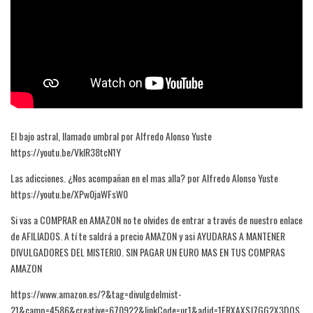
El bajo astral, llamado umbral por Alfredo Alonso Yuste
https://youtu.be/VkIR38tcN1Y
Las adicciones. ¿Nos acompañan en el mas alla? por Alfredo Alonso Yuste
https://youtu.be/XPw0jaWFsW0
Si vas a COMPRAR en AMAZON no te olvides de entrar a través de nuestro enlace
de AFILIADOS. A tí te saldrá a precio AMAZON y asi AYUDARAS A MANTENER
DIVULGADORES DEL MISTERIO. SIN PAGAR UN EURO MAS EN TUS COMPRAS
AMAZON
https://www.amazon.es/?&tag=divulgdelmist-
21&camp=4586&creative=670922&linkCode=ur1&adid=1FRXAXSJ7GG2X3DQS