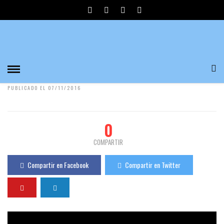
CONVERSACIONES CON HUESOS
ARQUEOLÓGICOS POR ARMANDO GONZÁLEZ
MARTÍN
Divulgadores del Misterio
563 Visualizaciones
0
PUBLICADO EL 07/11/2016
0
COMPARTIR
Compartir en Facebook
Compartir en Twitter