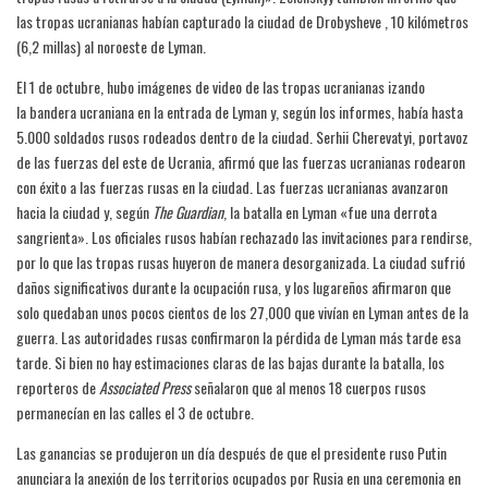
las tropas ucranianas habían capturado la ciudad de Drobysheve , 10 kilómetros
(6,2 millas) al noroeste de Lyman.
El 1 de octubre, hubo imágenes de video de las tropas ucranianas izando
la bandera ucraniana en la entrada de Lyman y, según los informes, había hasta
5.000 soldados rusos rodeados dentro de la ciudad. Serhii Cherevatyi, portavoz
de las fuerzas del este de Ucrania, afirmó que las fuerzas ucranianas rodearon
con éxito a las fuerzas rusas en la ciudad. Las fuerzas ucranianas avanzaron
hacia la ciudad y, según
The Guardian
, la batalla en Lyman «fue una derrota
sangrienta». Los oficiales rusos habían rechazado las invitaciones para rendirse,
por lo que las tropas rusas huyeron de manera desorganizada. La ciudad sufrió
daños significativos durante la ocupación rusa, y los lugareños afirmaron que
solo quedaban unos pocos cientos de los 27,000 que vivían en Lyman antes de la
guerra. Las autoridades rusas confirmaron la pérdida de Lyman más tarde esa
tarde. Si bien no hay estimaciones claras de las bajas durante la batalla, los
reporteros de
Associated Press
señalaron que al menos 18 cuerpos rusos
permanecían en las calles el 3 de octubre.
Las ganancias se produjeron un día después de que el presidente ruso Putin
anunciara la anexión de los territorios ocupados por Rusia en una ceremonia en