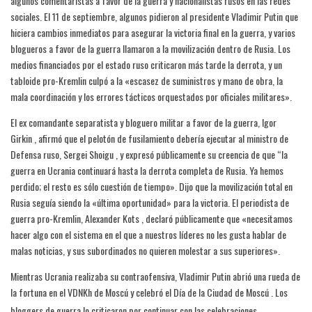
algunos comentaristas a favor de la guerra y nacionalistas rusos en las redes
sociales. El 11 de septiembre, algunos pidieron al presidente Vladimir Putin que
hiciera cambios inmediatos para asegurar la victoria final en la guerra, y varios
blogueros a favor de la guerra llamaron a la movilización dentro de Rusia. Los
medios financiados por el estado ruso criticaron más tarde la derrota, y un
tabloide pro-Kremlin culpó a la «escasez de suministros y mano de obra, la
mala coordinación y los errores tácticos orquestados por oficiales militares».
El ex comandante separatista y bloguero militar a favor de la guerra, Igor
Girkin , afirmó que el pelotón de fusilamiento debería ejecutar al ministro de
Defensa ruso, Sergei Shoigu , y expresó públicamente su creencia de que “la
guerra en Ucrania continuará hasta la derrota completa de Rusia. Ya hemos
perdido; el resto es sólo cuestión de tiempo». Dijo que la movilización total en
Rusia seguía siendo la «última oportunidad» para la victoria. El periodista de
guerra pro-Kremlin, Alexander Kots , declaró públicamente que «necesitamos
hacer algo con el sistema en el que a nuestros líderes no les gusta hablar de
malas noticias, y sus subordinados no quieren molestar a sus superiores».
Mientras Ucrania realizaba su contraofensiva, Vladimir Putin abrió una rueda de
la fortuna en el VDNKh de Moscú y celebró el Día de la Ciudad de Moscú . Los
bloggers de guerra lo criticaron por continuar con las celebraciones.