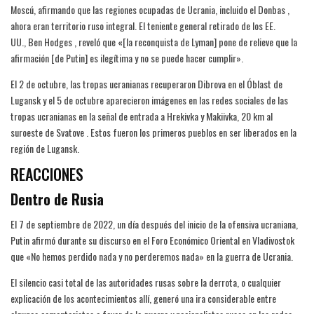
Moscú, afirmando que las regiones ocupadas de Ucrania, incluido el Donbas ,
ahora eran territorio ruso integral. El teniente general retirado de los EE.
UU., Ben Hodges , reveló que «[la reconquista de Lyman] pone de relieve que la
afirmación [de Putin] es ilegítima y no se puede hacer cumplir».
El 2 de octubre, las tropas ucranianas recuperaron Dibrova en el Óblast de
Lugansk y el 5 de octubre aparecieron imágenes en las redes sociales de las
tropas ucranianas en la señal de entrada a Hrekivka y Makiivka, 20 km al
suroeste de Svatove . Estos fueron los primeros pueblos en ser liberados en la
región de Lugansk.
REACCIONES
Dentro de Rusia
El 7 de septiembre de 2022, un día después del inicio de la ofensiva ucraniana,
Putin afirmó durante su discurso en el Foro Económico Oriental en Vladivostok
que «No hemos perdido nada y no perderemos nada» en la guerra de Ucrania.
El silencio casi total de las autoridades rusas sobre la derrota, o cualquier
explicación de los acontecimientos allí, generó una ira considerable entre