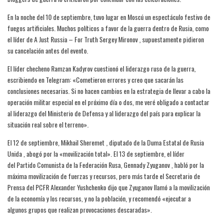
En la noche del 10 de septiembre, tuvo lugar en Moscú un espectáculo festivo de
fuegos artificiales. Muchos políticos a favor de la guerra dentro de Rusia, como
el líder de A Just Russia – For Truth Sergey Mironov , supuestamente pidieron
su cancelación antes del evento.
El líder checheno Ramzan Kadyrov cuestionó el liderazgo ruso de la guerra,
escribiendo en Telegram: «Cometieron errores y creo que sacarán las
conclusiones necesarias. Si no hacen cambios en la estrategia de llevar a cabo la
operación militar especial en el próximo día o dos, me veré obligado a contactar
al liderazgo del Ministerio de Defensa y al liderazgo del país para explicar la
situación real sobre el terreno».
El 12 de septiembre, Mikhail Sheremet , diputado de la Duma Estatal de Rusia
Unida , abogó por la «movilización total». El 13 de septiembre, el líder
del Partido Comunista de la Federación Rusa, Gennady Zyuganov , habló por la
máxima movilización de fuerzas y recursos, pero más tarde el Secretario de
Prensa del PCFR Alexander Yushchenko dijo que Zyuganov llamó a la movilización
de la economía y los recursos, y no la población, y recomendó «ejecutar a
algunos grupos que realizan provocaciones descaradas».