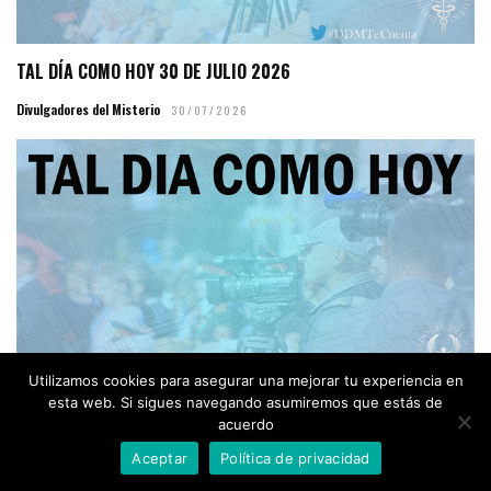
TAL DÍA COMO HOY 30 DE JULIO 2026
Divulgadores del Misterio
30/07/2026
Utilizamos cookies para asegurar una mejorar tu experiencia en
esta web. Si sigues navegando asumiremos que estás de
TAL DÍA COMO HOY 27 DE JULIO 2026
acuerdo
Aceptar
Política de privacidad
Divulgadores del Misterio
27/07/2026