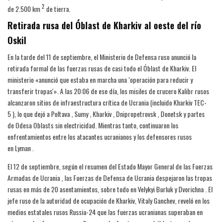
2
de 2.500 km
de tierra.
Retirada rusa del Óblast de Kharkiv al oeste del río
Oskil
En la tarde del 11 de septiembre, el Ministerio de Defensa ruso anunció la
retirada formal de las fuerzas rusas de casi todo el Óblast de Kharkiv. El
ministerio «anunció que estaba en marcha una ‘operación para reducir y
transferir tropas'». A las 20:06 de ese día, los misiles de crucero Kalibr rusos
alcanzaron sitios de infraestructura crítica de Ucrania (incluido Kharkiv TEC-
5 ), lo que dejó a Poltava , Sumy , Kharkiv , Dnipropetrovsk , Donetsk y partes
de Odesa Oblasts sin electricidad. Mientras tanto, continuaron los
enfrentamientos entre los atacantes ucranianos y los defensores rusos
en Lyman .
El 12 de septiembre, según el resumen del Estado Mayor General de las Fuerzas
Armadas de Ucrania , las Fuerzas de Defensa de Ucrania despejaron las tropas
rusas en más de 20 asentamientos, sobre todo en Velykyi Burluk y Dvorichna . El
jefe ruso de la autoridad de ocupación de Kharkiv, Vitaly Ganchev, reveló en los
medios estatales rusos Russia-24 que las fuerzas ucranianas superaban en