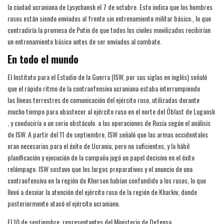
la ciudad ucraniana de Lysychansk el 7 de octubre. Esto indica que los hombres
rusos están siendo enviados al frente sin entrenamiento militar básico., lo que
contradiría la promesa de Putin de que todos los civiles movilizados recibirían
un entrenamiento básico antes de ser enviados al combate.
En todo el mundo
El Instituto para el Estudio de la Guerra (ISW, por sus siglas en inglés) señaló
que el rápido ritmo de la contraofensiva ucraniana estaba interrumpiendo
las líneas terrestres de comunicación del ejército ruso, utilizadas durante
mucho tiempo para abastecer al ejército ruso en el norte del Óblast de Lugansk
, y conduciría a un serio obstáculo. a las operaciones de Rusia según el análisis
de ISW. A partir del 11 de septiembre, ISW señaló que las armas occidentales
eran necesarias para el éxito de Ucrania, pero no suficientes, y la hábil
planificación y ejecución de la campaña jugó un papel decisivo en el éxito
relámpago. ISW sostuvo que los largos preparativos y el anuncio de una
contraofensiva en la región de Kherson habían confundido a los rusos, lo que
llevó a desviar la atención del ejército ruso de la región de Kharkiv, donde
posteriormente atacó el ejército ucraniano.
El 10 de septiembre, representantes del Ministerio de Defensa