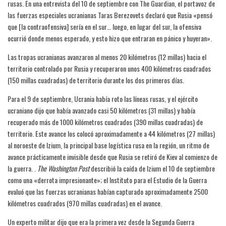
rusas. En una entrevista del 10 de septiembre con The Guardian, el portavoz de
las fuerzas especiales ucranianas Taras Berezovets declaró que Rusia «pensó
que [la contraofensiva] sería en el sur… luego, en lugar del sur, la ofensiva
ocurrió donde menos esperado, y esto hizo que entraran en pánico y huyeran».
Las tropas ucranianas avanzaron al menos 20 kilómetros (12 millas) hacia el
territorio controlado por Rusia y recuperaron unos 400 kilómetros cuadrados
(150 millas cuadradas) de territorio durante los dos primeros días.
Para el 9 de septiembre, Ucrania había roto las líneas rusas, y el ejército
ucraniano dijo que había avanzado casi 50 kilómetros (31 millas) y había
recuperado más de 1000 kilómetros cuadrados (390 millas cuadradas) de
territorio. Este avance los colocó aproximadamente a 44 kilómetros (27 millas)
al noroeste de Izium, la principal base logística rusa en la región, un ritmo de
avance prácticamente invisible desde que Rusia se retiró de Kiev al comienzo de
la guerra. .
The Washington Post
describió la caída de Izium el 10 de septiembre
como una «derrota impresionante»; el Instituto para el Estudio de la Guerra
evaluó que las fuerzas ucranianas habían capturado aproximadamente 2500
kilómetros cuadrados (970 millas cuadradas) en el avance.
Un experto militar dijo que era la primera vez desde la Segunda Guerra