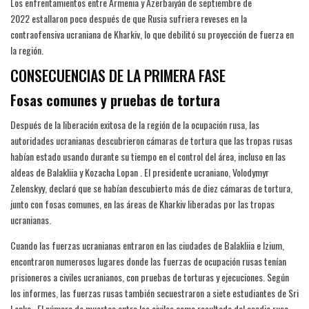
Los enfrentamientos entre Armenia y Azerbaiyán de septiembre de
2022 estallaron poco después de que Rusia sufriera reveses en la
contraofensiva ucraniana de Kharkiv, lo que debilitó su proyección de fuerza en
la región.
CONSECUENCIAS DE LA PRIMERA FASE
Fosas comunes y pruebas de tortura
Después de la liberación exitosa de la región de la ocupación rusa, las
autoridades ucranianas descubrieron cámaras de tortura que las tropas rusas
habían estado usando durante su tiempo en el control del área, incluso en las
aldeas de Balakliia y Kozacha Lopan . El presidente ucraniano, Volodymyr
Zelenskyy, declaró que se habían descubierto más de diez cámaras de tortura,
junto con fosas comunes, en las áreas de Kharkiv liberadas por las tropas
ucranianas.
Cuando las fuerzas ucranianas entraron en las ciudades de Balakliia e Izium,
encontraron numerosos lugares donde las fuerzas de ocupación rusas tenían
prisioneros a civiles ucranianos, con pruebas de torturas y ejecuciones. Según
los informes, las fuerzas rusas también secuestraron a siete estudiantes de Sri
Lanka . El número de muertos entre los civiles como resultado del asedio ruso