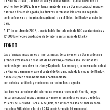
de Kharkiv Oblast , Donetsk Oblast y Luhansk Oblast , que se lanzó el 6 de
septiembre de 2022. Tras el lanzamiento del sur de Ucrania contraofensiva en
Kherson a finales de agosto, las fuerzas ucranianas iniciaron una segunda
contraofensiva a principios de septiembre en el óblast de Kharkiv, al este del
país.
Al 17 de octubre de 2022, Ucrania había liberado más de 500 asentamientos y
12 000 kilómetros cuadrados de territorio en la región de Kharkiv
FONDO
Las ofensivas rusas en los primeros meses de su invasión de Ucrania dejaron
grandes extensiones del óblast de Kharkiv bajo control ruso , incluidos los
centros logísticos clave de Izium y Kupiansk . Sin embargo, la mayoría del óblast
de Kharkiv permaneció bajo el control de Ucrania, incluida la ciudad de Kharkiv ,
donde el ejército ruso bombardeó continuamente
con cohetes , artillería y municiones en racimo hasta agosto.
Las fuerzas ucranianas detuvieron los avances rusos hacia Kharkiv, luego
lanzaron contraofensivas en marzo y mayo empujando a los rusos desde las
afueras de la ciudad. Para el 6 de junio, el bombardeo ruso de Kharkiv había
matado a 606 civiles e hirió a 1.248 según Amnistía Internacional .