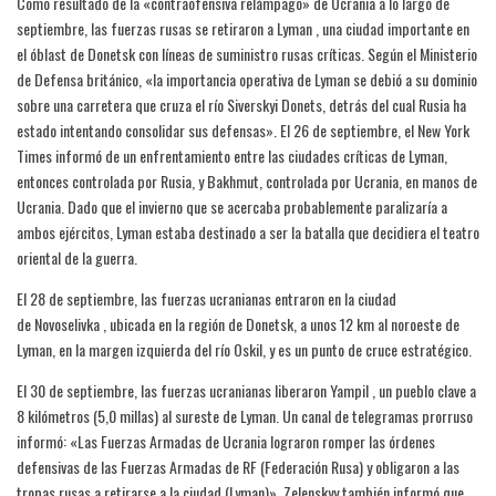
Como resultado de la «contraofensiva relámpago» de Ucrania a lo largo de
septiembre, las fuerzas rusas se retiraron a Lyman , una ciudad importante en
el óblast de Donetsk con líneas de suministro rusas críticas. Según el Ministerio
de Defensa británico, «la importancia operativa de Lyman se debió a su dominio
sobre una carretera que cruza el río Siverskyi Donets, detrás del cual Rusia ha
estado intentando consolidar sus defensas». El 26 de septiembre, el New York
Times informó de un enfrentamiento entre las ciudades críticas de Lyman,
entonces controlada por Rusia, y Bakhmut, controlada por Ucrania, en manos de
Ucrania. Dado que el invierno que se acercaba probablemente paralizaría a
ambos ejércitos, Lyman estaba destinado a ser la batalla que decidiera el teatro
oriental de la guerra.
El 28 de septiembre, las fuerzas ucranianas entraron en la ciudad
de Novoselivka , ubicada en la región de Donetsk, a unos 12 km al noroeste de
Lyman, en la margen izquierda del río Oskil, y es un punto de cruce estratégico.
El 30 de septiembre, las fuerzas ucranianas liberaron Yampil , un pueblo clave a
8 kilómetros (5,0 millas) al sureste de Lyman. Un canal de telegramas prorruso
informó: «Las Fuerzas Armadas de Ucrania lograron romper las órdenes
defensivas de las Fuerzas Armadas de RF (Federación Rusa) y obligaron a las
tropas rusas a retirarse a la ciudad (Lyman)». Zelenskyy también informó que