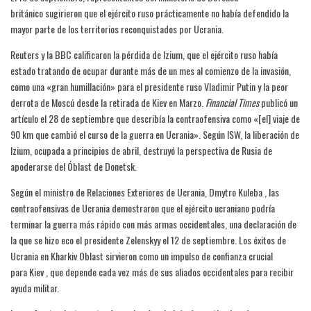
británico sugirieron que el ejército ruso prácticamente no había defendido la
mayor parte de los territorios reconquistados por Ucrania.
Reuters y la BBC calificaron la pérdida de Izium, que el ejército ruso había
estado tratando de ocupar durante más de un mes al comienzo de la invasión,
como una «gran humillación» para el presidente ruso Vladimir Putin y la peor
derrota de Moscú desde la retirada de Kiev en Marzo.
Financial Times
publicó un
artículo el 28 de septiembre que describía la contraofensiva como «[el] viaje de
90 km que cambió el curso de la guerra en Ucrania». Según ISW, la liberación de
Izium, ocupada a principios de abril, destruyó la perspectiva de Rusia de
apoderarse del Óblast de Donetsk.
Según el ministro de Relaciones Exteriores de Ucrania, Dmytro Kuleba , las
contraofensivas de Ucrania demostraron que el ejército ucraniano podría
terminar la guerra más rápido con más armas occidentales, una declaración de
la que se hizo eco el presidente Zelenskyy el 12 de septiembre. Los éxitos de
Ucrania en Kharkiv Oblast sirvieron como un impulso de confianza crucial
para Kiev , que depende cada vez más de sus aliados occidentales para recibir
ayuda militar.