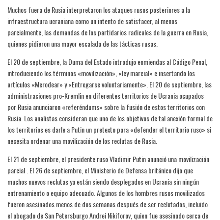
Muchos fuera de Rusia interpretaron los ataques rusos posteriores a la
infraestructura ucraniana como un intento de satisfacer, al menos
parcialmente, las demandas de los partidarios radicales de la guerra en Rusia,
quienes pidieron una mayor escalada de las tácticas rusas.
El 20 de septiembre, la Duma del Estado introdujo enmiendas al Código Penal,
introduciendo los términos «movilización», «ley marcial» e insertando los
artículos «Merodear» y «Entregarse voluntariamente». El 20 de septiembre, las
administraciones pro-Kremlin en diferentes territorios de Ucrania ocupados
por Rusia anunciaron «referéndums» sobre la fusión de estos territorios con
Rusia. Los analistas consideran que uno de los objetivos de tal anexión formal de
los territorios es darle a Putin un pretexto para «defender el territorio ruso» si
necesita ordenar una movilización de los reclutas de Rusia.
El 21 de septiembre, el presidente ruso Vladimir Putin anunció una movilización
parcial . El 26 de septiembre, el Ministerio de Defensa británico dijo que
muchos nuevos reclutas ya están siendo desplegados en Ucrania sin ningún
entrenamiento o equipo adecuado. Algunos de los hombres rusos movilizados
fueron asesinados menos de dos semanas después de ser reclutados, incluido
el abogado de San Petersburgo Andrei Nikiforov, quien fue asesinado cerca de