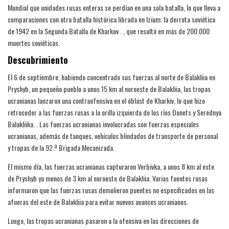
Mundial que unidades rusas enteras se perdían en una sola batalla, lo que lleva a
comparaciones con otra batalla histórica librada en Izium: la derrota soviética
de 1942 en la Segunda Batalla de Kharkov . , que resultó en más de 200.000
muertes soviéticas.
Descubrimiento
El 6 de septiembre, habiendo concentrado sus fuerzas al norte de Balakliia en
Pryshyb, un pequeño pueblo a unos 15 km al noroeste de Balakliia, las tropas
ucranianas lanzaron una contraofensiva en el óblast de Kharkiv, lo que hizo
retroceder a las fuerzas rusas a la orilla izquierda de los ríos Donets y Serednya
Balakliika. . Las fuerzas ucranianas involucradas son fuerzas especiales
ucranianas, además de tanques, vehículos blindados de transporte de personal
y tropas de la 92.ª Brigada Mecanizada.
El mismo día, las fuerzas ucranianas capturaron Verbivka, a unos 8 km al este
de Pryshyb ya menos de 3 km al noroeste de Balakliia. Varias fuentes rusas
informaron que las fuerzas rusas demolieron puentes no especificados en las
afueras del este de Balakliia para evitar nuevos avances ucranianos.
Luego, las tropas ucranianas pasaron a la ofensiva en las direcciones de