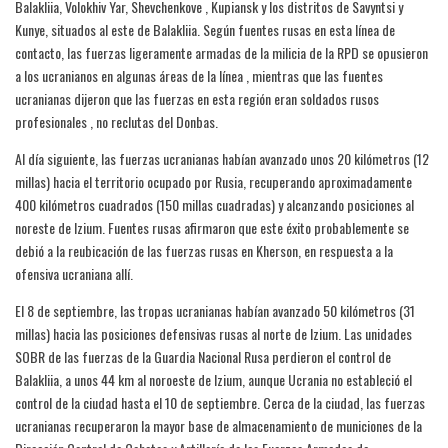
Balakliia, Volokhiv Yar, Shevchenkove , Kupiansk y los distritos de Savyntsi y
Kunye, situados al este de Balakliia. Según fuentes rusas en esta línea de
contacto, las fuerzas ligeramente armadas de la milicia de la RPD se opusieron
a los ucranianos en algunas áreas de la línea , mientras que las fuentes
ucranianas dijeron que las fuerzas en esta región eran soldados rusos
profesionales , no reclutas del Donbas.
Al día siguiente, las fuerzas ucranianas habían avanzado unos 20 kilómetros (12
millas) hacia el territorio ocupado por Rusia, recuperando aproximadamente
400 kilómetros cuadrados (150 millas cuadradas) y alcanzando posiciones al
noreste de Izium. Fuentes rusas afirmaron que este éxito probablemente se
debió a la reubicación de las fuerzas rusas en Kherson, en respuesta a la
ofensiva ucraniana allí.
El 8 de septiembre, las tropas ucranianas habían avanzado 50 kilómetros (31
millas) hacia las posiciones defensivas rusas al norte de Izium. Las unidades
SOBR de las fuerzas de la Guardia Nacional Rusa perdieron el control de
Balakliia, a unos 44 km al noroeste de Izium, aunque Ucrania no estableció el
control de la ciudad hasta el 10 de septiembre. Cerca de la ciudad, las fuerzas
ucranianas recuperaron la mayor base de almacenamiento de municiones de la