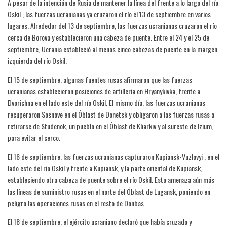
A pesar de la intención de Rusia de mantener la línea del frente a lo largo del río
Oskil , las fuerzas ucranianas ya cruzaron el río el 13 de septiembre en varios
lugares. Alrededor del 13 de septiembre, las fuerzas ucranianas cruzaron el río
cerca de Borova y establecieron una cabeza de puente. Entre el 24 y el 25 de
septiembre, Ucrania estableció al menos cinco cabezas de puente en la margen
izquierda del río Oskil.
El 15 de septiembre, algunas fuentes rusas afirmaron que las fuerzas
ucranianas establecieron posiciones de artillería en Hryanykivka, frente a
Dvorichna en el lado este del río Oskil. El mismo día, las fuerzas ucranianas
recuperaron Sosnove en el Óblast de Donetsk y obligaron a las fuerzas rusas a
retirarse de Studenok, un pueblo en el Óblast de Kharkiv y al sureste de Izium,
para evitar el cerco.
El 16 de septiembre, las fuerzas ucranianas capturaron Kupiansk-Vuzlovyi , en el
lado este del río Oskil y frente a Kupiansk, y la parte oriental de Kupiansk,
estableciendo otra cabeza de puente sobre el río Oskil. Esto amenaza aún más
las líneas de suministro rusas en el norte del Óblast de Lugansk, poniendo en
peligro las operaciones rusas en el resto de Donbas .
El 18 de septiembre, el ejército ucraniano declaró que había cruzado y