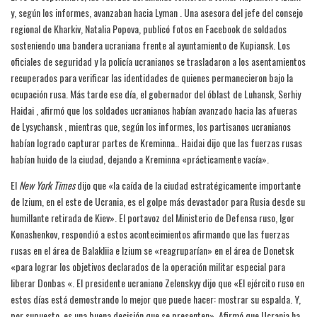
y, según los informes, avanzaban hacia Lyman . Una asesora del jefe del consejo
regional de Kharkiv, Natalia Popova, publicó fotos en Facebook de soldados
sosteniendo una bandera ucraniana frente al ayuntamiento de Kupiansk. Los
oficiales de seguridad y la policía ucranianos se trasladaron a los asentamientos
recuperados para verificar las identidades de quienes permanecieron bajo la
ocupación rusa. Más tarde ese día, el gobernador del óblast de Luhansk, Serhiy
Haidai , afirmó que los soldados ucranianos habían avanzado hacia las afueras
de Lysychansk , mientras que, según los informes, los partisanos ucranianos
habían logrado capturar partes de Kreminna.. Haidai dijo que las fuerzas rusas
habían huido de la ciudad, dejando a Kreminna «prácticamente vacía».
El
New York Times
dijo que «la caída de la ciudad estratégicamente importante
de Izium, en el este de Ucrania, es el golpe más devastador para Rusia desde su
humillante retirada de Kiev». El portavoz del Ministerio de Defensa ruso, Igor
Konashenkov, respondió a estos acontecimientos afirmando que las fuerzas
rusas en el área de Balakliia e Izium se «reagruparían» en el área de Donetsk
«para lograr los objetivos declarados de la operación militar especial para
liberar Donbas «. El presidente ucraniano Zelenskyy dijo que «El ejército ruso en
estos días está demostrando lo mejor que puede hacer: mostrar su espalda. Y,
por supuesto, es una buena decisión que se presenten». Afirmó que Ucrania ha