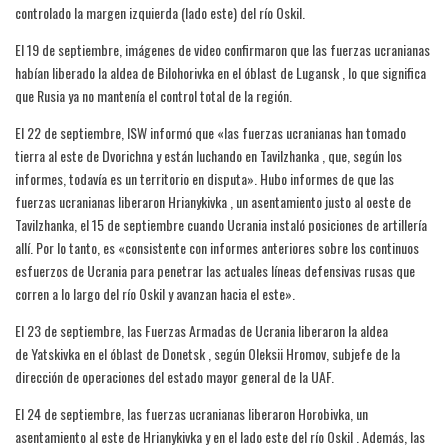
controlado la margen izquierda (lado este) del río Oskil.
El 19 de septiembre, imágenes de video confirmaron que las fuerzas ucranianas
habían liberado la aldea de Bilohorivka en el óblast de Lugansk , lo que significa
que Rusia ya no mantenía el control total de la región.
El 22 de septiembre, ISW informó que «las fuerzas ucranianas han tomado
tierra al este de Dvorichna y están luchando en Tavilzhanka , que, según los
informes, todavía es un territorio en disputa». Hubo informes de que las
fuerzas ucranianas liberaron Hrianykivka , un asentamiento justo al oeste de
Tavilzhanka, el 15 de septiembre cuando Ucrania instaló posiciones de artillería
allí. Por lo tanto, es «consistente con informes anteriores sobre los continuos
esfuerzos de Ucrania para penetrar las actuales líneas defensivas rusas que
corren a lo largo del río Oskil y avanzan hacia el este».
El 23 de septiembre, las Fuerzas Armadas de Ucrania liberaron la aldea
de Yatskivka en el óblast de Donetsk , según Oleksii Hromov, subjefe de la
dirección de operaciones del estado mayor general de la UAF.
El 24 de septiembre, las fuerzas ucranianas liberaron Horobivka, un
asentamiento al este de Hrianykivka y en el lado este del río Oskil . Además, las