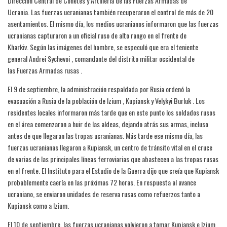
Dirección Central de Cohetes y Artillería de las Fuerzas Armadas de
Ucrania. Las fuerzas ucranianas también recuperaron el control de más de 20
asentamientos. El mismo día, los medios ucranianos informaron que las fuerzas
ucranianas capturaron a un oficial ruso de alto rango en el frente de
Kharkiv. Según las imágenes del hombre, se especuló que era el teniente
general Andrei Sychevoi , comandante del distrito militar occidental de
las Fuerzas Armadas rusas .
El 9 de septiembre, la administración respaldada por Rusia ordenó la
evacuación a Rusia de la población de Izium , Kupiansk y Velykyi Burluk . Los
residentes locales informaron más tarde que en este punto los soldados rusos
en el área comenzaron a huir de las aldeas, dejando atrás sus armas, incluso
antes de que llegaran las tropas ucranianas. Más tarde ese mismo día, las
fuerzas ucranianas llegaron a Kupiansk, un centro de tránsito vital en el cruce
de varias de las principales líneas ferroviarias que abastecen a las tropas rusas
en el frente. El Instituto para el Estudio de la Guerra dijo que creía que Kupiansk
probablemente caería en las próximas 72 horas. En respuesta al avance
ucraniano, se enviaron unidades de reserva rusas como refuerzos tanto a
Kupiansk como a Izium.
El 10 de septiembre, las fuerzas ucranianas volvieron a tomar Kupiansk e Izium