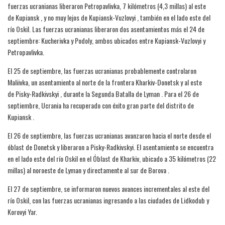
fuerzas ucranianas liberaron Petropavlivka, 7 kilómetros (4,3 millas) al este
de Kupiansk , y no muy lejos de Kupiansk-Vuzlovyi , también en el lado este del
río Oskil. Las fuerzas ucranianas liberaron dos asentamientos más el 24 de
septiembre: Kucherivka y Podoly, ambos ubicados entre Kupiansk-Vuzlovyi y
Petropavlivka.
El 25 de septiembre, las fuerzas ucranianas probablemente controlaron
Maliivka, un asentamiento al norte de la frontera Kharkiv-Donetsk y al este
de Pisky-Radkivskyi , durante la Segunda Batalla de Lyman . Para el 26 de
septiembre, Ucrania ha recuperado con éxito gran parte del distrito de
Kupiansk .
El 26 de septiembre, las fuerzas ucranianas avanzaron hacia el norte desde el
óblast de Donetsk y liberaron a Pisky-Radkivskyi. El asentamiento se encuentra
en el lado este del río Oskil en el Óblast de Kharkiv, ubicado a 35 kilómetros (22
millas) al noroeste de Lyman y directamente al sur de Borova .
El 27 de septiembre, se informaron nuevos avances incrementales al este del
río Oskil, con las fuerzas ucranianas ingresando a las ciudades de Lidkodub y
Korovyi Yar.