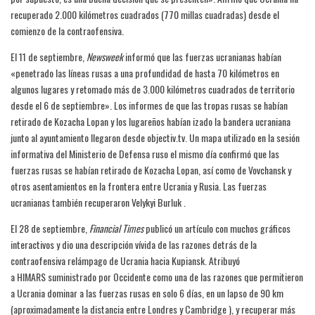
recuperado 2.000 kilómetros cuadrados (770 millas cuadradas) desde el
comienzo de la contraofensiva.
El 11 de septiembre,
Newsweek
informó que las fuerzas ucranianas habían
«penetrado las líneas rusas a una profundidad de hasta 70 kilómetros en
algunos lugares y retomado más de 3.000 kilómetros cuadrados de territorio
desde el 6 de septiembre». Los informes de que las tropas rusas se habían
retirado de Kozacha Lopan y los lugareños habían izado la bandera ucraniana
junto al ayuntamiento llegaron desde objectiv.tv. Un mapa utilizado en la sesión
informativa del Ministerio de Defensa ruso el mismo día confirmó que las
fuerzas rusas se habían retirado de Kozacha Lopan, así como de Vovchansk y
otros asentamientos en la frontera entre Ucrania y Rusia. Las fuerzas
ucranianas también recuperaron Velykyi Burluk .
El 28 de septiembre,
Financial Times
publicó un artículo con muchos gráficos
interactivos y dio una descripción vívida de las razones detrás de la
contraofensiva relámpago de Ucrania hacia Kupiansk. Atribuyó
a HIMARS suministrado por Occidente como una de las razones que permitieron
a Ucrania dominar a las fuerzas rusas en solo 6 días, en un lapso de 90 km
(aproximadamente la distancia entre Londres y Cambridge ), y recuperar más