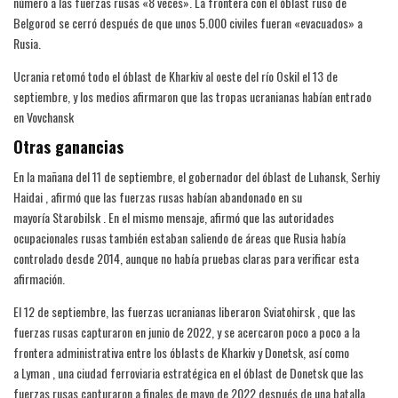
número a las fuerzas rusas «8 veces». La frontera con el óblast ruso de
Belgorod se cerró después de que unos 5.000 civiles fueran «evacuados» a
Rusia.
Ucrania retomó todo el óblast de Kharkiv al oeste del río Oskil el 13 de
septiembre, y los medios afirmaron que las tropas ucranianas habían entrado
en Vovchansk
Otras ganancias
En la mañana del 11 de septiembre, el gobernador del óblast de Luhansk, Serhiy
Haidai , afirmó que las fuerzas rusas habían abandonado en su
mayoría Starobilsk . En el mismo mensaje, afirmó que las autoridades
ocupacionales rusas también estaban saliendo de áreas que Rusia había
controlado desde 2014, aunque no había pruebas claras para verificar esta
afirmación.
El 12 de septiembre, las fuerzas ucranianas liberaron Sviatohirsk , que las
fuerzas rusas capturaron en junio de 2022, y se acercaron poco a poco a la
frontera administrativa entre los óblasts de Kharkiv y Donetsk, así como
a Lyman , una ciudad ferroviaria estratégica en el óblast de Donetsk que las
fuerzas rusas capturaron a finales de mayo de 2022 después de una batalla