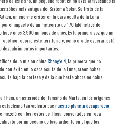
nero de este año, un pequeño robot chino está atravesando la
astrófica más antigua del Sistema Solar. Se trata de la
itken, un enorme cráter en la cara oculta de la Luna
 por el impacto de un meteorito de 170 kilómetros de
o hace unos 3.900 millones de años. Es la primera vez que un
 robótico recorre este territorio y, como era de esperar, está
o descubrimientos importantes.
tíficos de la misión china
Chang’e 4
, la primera que ha
do con éxito en la cara oculta de la Luna, creen haber
oculta bajo la corteza y de la que hasta ahora no había
e Theia, un asteroide del tamaño de Marte, en los orígenes
un cataclismo tan violento que
nuestro planeta desapareció
se mezcló con los restos de Theia, convertidos en roca
 cubierto por un océano de lava ardiente en el que los