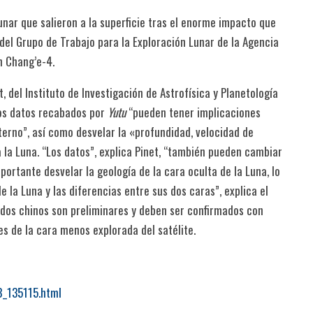
lunar que salieron a la superficie tras el enorme impacto que
del Grupo de Trabajo para la Exploración Lunar de la Agencia
n Chang’e-4.
 del Instituto de Investigación de Astrofísica y Planetología
 Los datos recabados por
Yutu
“pueden tener implicaciones
erno”, así como desvelar la «profundidad, velocidad de
a la Luna. “Los datos”, explica Pinet, “también pueden cambiar
mportante desvelar la geología de la cara oculta de la Luna, lo
la Luna y las diferencias entre sus dos caras”, explica el
tados chinos son preliminares y deben ser confirmados con
es de la cara menos explorada del satélite.
8_135115.html