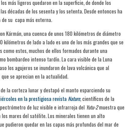
los más ligeros quedaron en la superficie, de donde los
as décadas de los sesenta y los setenta. Desde entonces ha
lá de su capa más externa.
 Von Kármán, una cuenca de unos 180 kilómetros de diámetro
00 kilómetros de lado a lado es uno de los más grandes que se
res como estos, muchos de ellos formados durante una
omo bombardeo intenso tardío. La cara visible de la Luna
so los agujeros se inundaron de lava volcánica que al
que se aprecian en la actualidad.
 de la corteza lunar y destapó el manto esparciendo su
iércoles en la prestigiosa revista
Nature
, científicos de la
pectrómetro de luz visible e infrarroja del
Yutu-2
muestra que
n los mares del satélite. Los minerales tienen un alto
que pudieron quedar en las capas más profundas del mar de