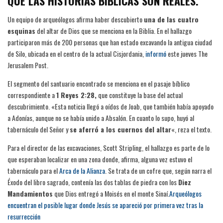
QUE LAS HISTORIAS BÍBLICAS SON REALES.
Un equipo de arqueólogos afirma haber descubierto
una de las cuatro
esquinas
del altar de Dios que se menciona en la Biblia. En el hallazgo
participaron más de 200 personas que han estado excavando la antigua ciudad
de Silo, ubicada en el centro de la actual Cisjordania,
informó
este jueves The
Jerusalem Post.
El segmento del santuario encontrado se menciona en el pasaje bíblico
correspondiente a
1 Reyes 2:28,
que constituye la base del actual
descubrimiento. «Esta noticia llegó a oídos de Joab, que también había apoyado
a Adonías, aunque no se había unido a Absalón. En cuanto lo supo, huyó al
tabernáculo del Señor y
se aferró a los cuernos del altar
«, reza el texto.
Para el director de las excavaciones, Scott Stripling, el hallazgo es parte de lo
que esperaban localizar en una zona donde, afirma, alguna vez estuvo el
tabernáculo para el
Arca de la Alianza
. Se trata de un cofre que, según narra el
Éxodo del libro sagrado, contenía las dos tablas de piedra con los
Diez
Mandamientos
que Dios entregó a Moisés en el monte Sinaí.
Arqueólogos
encuentran el posible lugar donde Jesús se apareció por primera vez tras la
resurrección