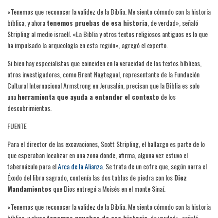
«Tenemos que reconocer la validez de la Biblia. Me siento cómodo con la historia
bíblica, y ahora
tenemos pruebas de esa historia
, de verdad», señaló
Stripling al medio israelí. «La Biblia y otros textos religiosos antiguos es lo que
ha impulsado la arqueología en esta región», agregó el experto.
Si bien hay especialistas que coinciden en la veracidad de los textos bíblicos,
otros investigadores, como Brent Nagtegaal, representante de la Fundación
Cultural Internacional Armstrong en Jerusalén, precisan que la Biblia es solo
una
herramienta que ayuda a entender el contexto
de los
descubrimientos.
FUENTE
Para el director de las excavaciones, Scott Stripling, el hallazgo es parte de lo
que esperaban localizar en una zona donde, afirma, alguna vez estuvo el
tabernáculo para el
Arca de la Alianza
. Se trata de un cofre que, según narra el
Éxodo del libro sagrado, contenía las dos tablas de piedra con los
Diez
Mandamientos
que Dios entregó a Moisés en el monte Sinaí.
«Tenemos que reconocer la validez de la Biblia. Me siento cómodo con la historia
bíblica, y ahora
tenemos pruebas de esa historia
, de verdad», señaló