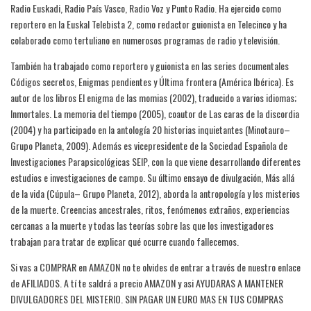
Radio Euskadi, Radio País Vasco, Radio Voz y Punto Radio. Ha ejercido como
reportero en la Euskal Telebista 2, como redactor guionista en Telecinco y ha
colaborado como tertuliano en numerosos programas de radio y televisión.
También ha trabajado como reportero y guionista en las series documentales
Códigos secretos, Enigmas pendientes y Última frontera (América Ibérica). Es
autor de los libros El enigma de las momias (2002), traducido a varios idiomas;
Inmortales. La memoria del tiempo (2005), coautor de Las caras de la discordia
(2004) y ha participado en la antología 20 historias inquietantes (Minotauro–
Grupo Planeta, 2009). Además es vicepresidente de la Sociedad Española de
Investigaciones Parapsicológicas SEIP, con la que viene desarrollando diferentes
estudios e investigaciones de campo. Su último ensayo de divulgación, Más allá
de la vida (Cúpula– Grupo Planeta, 2012), aborda la antropología y los misterios
de la muerte. Creencias ancestrales, ritos, fenómenos extraños, experiencias
cercanas a la muerte y todas las teorías sobre las que los investigadores
trabajan para tratar de explicar qué ocurre cuando fallecemos.
Si vas a COMPRAR en AMAZON no te olvides de entrar a través de nuestro enlace
de AFILIADOS. A tí te saldrá a precio AMAZON y asi AYUDARAS A MANTENER
DIVULGADORES DEL MISTERIO. SIN PAGAR UN EURO MAS EN TUS COMPRAS