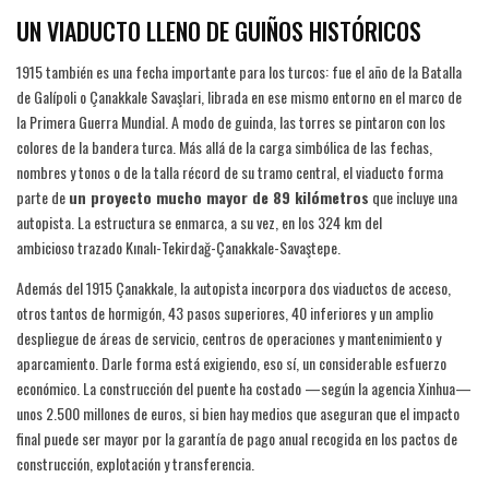
UN VIADUCTO LLENO DE GUIÑOS HISTÓRICOS
1915 también es una fecha importante para los turcos: fue el año de la Batalla
de Galípoli o Çanakkale Savaşlari, librada en ese mismo entorno en el marco de
la Primera Guerra Mundial. A modo de guinda, las torres se pintaron con los
colores de la bandera turca. Más allá de la carga simbólica de las fechas,
nombres y tonos o de la talla récord de su tramo central, el viaducto forma
parte de
un proyecto mucho mayor de 89 kilómetros
que incluye una
autopista. La estructura se enmarca, a su vez, en los 324 km del
ambicioso trazado Kınalı-Tekirdağ-Çanakkale-Savaştepe.
Además del 1915 Çanakkale, la autopista incorpora dos viaductos de acceso,
otros tantos de hormigón, 43 pasos superiores, 40 inferiores y un amplio
despliegue de áreas de servicio, centros de operaciones y mantenimiento y
aparcamiento. Darle forma está exigiendo, eso sí, un considerable esfuerzo
económico. La construcción del puente ha costado —según la agencia Xinhua—
unos 2.500 millones de euros, si bien hay medios que aseguran que el impacto
final puede ser mayor por la garantía de pago anual recogida en los pactos de
construcción, explotación y transferencia.