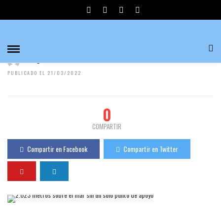
2.023 METROS SOBRE EL MAR SIN UN SOLO
PUNTO DE APOYO
Divulgadores del Misterio
514 Visualizaciones
0
PUBLICADO EL 21/03/2022
0
COMPARTIR
Compartir en Facebook
Compartir en Twitter