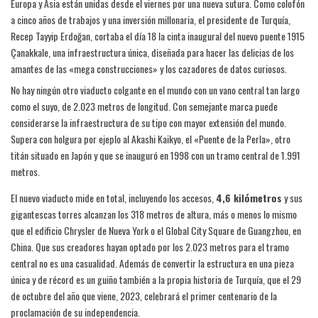
Europa y Asia están unidas desde el viernes por una nueva sutura. Como colofón
a cinco años de trabajos y una inversión millonaria, el presidente de Turquía,
Recep Tayyip Erdoğan, cortaba el día 18 la cinta inaugural del nuevo puente 1915
Çanakkale, una infraestructura única, diseñada para hacer las delicias de los
amantes de las «mega construcciones» y los cazadores de datos curiosos.
No hay ningún otro viaducto colgante en el mundo con un vano central tan largo
como el suyo, de 2.023 metros de longitud. Con semejante marca puede
considerarse la infraestructura de su tipo con mayor extensión del mundo.
Supera con holgura por ejeplo al Akashi Kaikyo, el «Puente de la Perla», otro
titán situado en Japón y que se inauguró en 1998 con un tramo central de 1.991
metros.
El nuevo viaducto mide en total, incluyendo los accesos,
4,6 kilómetros
y sus
gigantescas torres alcanzan los 318 metros de altura, más o menos lo mismo
que el edificio Chrysler de Nueva York o el Global City Square de Guangzhou, en
China. Que sus creadores hayan optado por los 2.023 metros para el tramo
central no es una casualidad. Además de convertir la estructura en una pieza
única y de récord es un guiño también a la propia historia de Turquía, que el 29
de octubre del año que viene, 2023, celebrará el primer centenario de la
proclamación de su independencia.