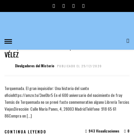
TORQUEMADA
HISTORIA
TORQUEMADA EL GRAN INQUISIDOR POR IVÁN
VÉLEZ
Divulgadores del Misterio
PUBLICADO EL 25/12/2020
Torquemada. El gran inquisidor: Una historia del santo
oficiohttps://amzn.to/3ne0br5 En el 600 aniversario del nacimiento de fray
Tomás de Torquemada no se prevé fasto conmemorativo alguno Librería Tercios
ViejosDirección: Calle María Panes, 4, 28003 MadridTeléfono: 918 65 61
86Compra on […]
943 Visualizaciones
0
CONTINUA LEYENDO