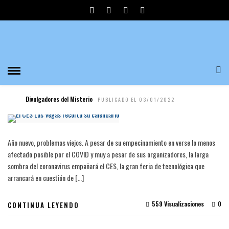
MICROSFT
ARTÍCULOS
EL CES LAS VEGAS RECORTA SU CALENDARIO
Divulgadores del Misterio
PUBLICADO EL 03/01/2022
Año nuevo, problemas viejos. A pesar de su empecinamiento en verse lo menos
afectado posible por el COVID y muy a pesar de sus organizadores, la larga
sombra del coronavirus empañará el CES, la gran feria de tecnológica que
arrancará en cuestión de […]
559 Visualizaciones
0
CONTINUA LEYENDO