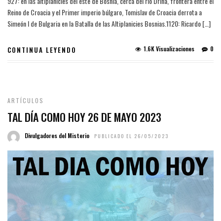
927: en las altiplanicies del este de Bosnia, cerca del río Drina, frontera entre el
Reino de Croacia y el Primer imperio búlgaro, Tomislav de Croacia derrota a
Simeón I de Bulgaria en la Batalla de las Altiplanicies Bosnias.1120: Ricardo […]
1.6K Visualizaciones
0
CONTINUA LEYENDO
ARTÍCULOS
TAL DÍA COMO HOY 26 DE MAYO 2023
Divulgadores del Misterio
PUBLICADO EL 26/05/2023