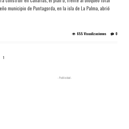
ra construir en Canarias, el plan b, frente al bloqueo total
eño municipio de Puntagorda, en la isla de La Palma, abrió
655 Visualizaciones
0
1
- Publicidad -