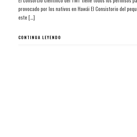
El consorcio científico del TMT tiene todos los permisos pa
provocado por los nativos en Hawái El Consistorio del pequ
este […]
CONTINUA LEYENDO