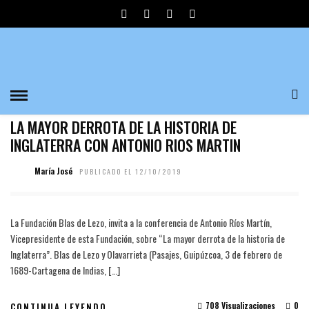
LA MAYOR DERROTA DE LA
HISTORIA DE INGLATERRA
HISTORIA
LA MAYOR DERROTA DE LA HISTORIA DE
INGLATERRA CON ANTONIO RIOS MARTIN
María José
PUBLICADO EL 12/10/2019
La Fundación Blas de Lezo, invita a la conferencia de Antonio Ríos Martín,
Vicepresidente de esta Fundación, sobre “La mayor derrota de la historia de
Inglaterra”. Blas de Lezo y Olavarrieta (Pasajes, Guipúzcoa, 3 de febrero de
1689-Cartagena de Indias, […]
708 Visualizaciones
0
CONTINUA LEYENDO