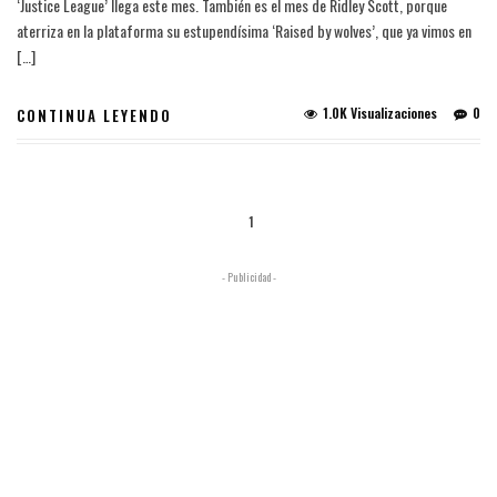
‘Justice League’ llega este mes. También es el mes de Ridley Scott, porque
aterriza en la plataforma su estupendísima ‘Raised by wolves’, que ya vimos en
[…]
1.0K Visualizaciones
0
CONTINUA LEYENDO
1
- Publicidad -