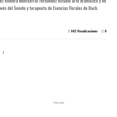
ndez Romera Montserrat Fernández estudió arte dramático y en
ravés del Sonido y terapeuta de Esencias Florales de Bach.
682 Visualizaciones
0
1
- Publicidad -