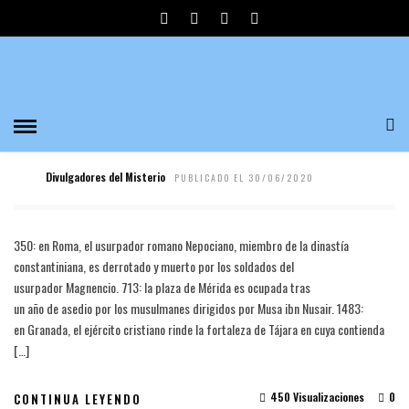
JUNIO 2020
ARTÍCULOS
TAL DIA COMO HOY ….
Divulgadores del Misterio
PUBLICADO EL 30/06/2020
350: en Roma, el usurpador romano Nepociano, miembro de la dinastía
constantiniana, es derrotado y muerto por los soldados del
usurpador Magnencio. 713: la plaza de Mérida es ocupada tras
un año de asedio por los musulmanes dirigidos por Musa ibn Nusair. 1483:
en Granada, el ejército cristiano rinde la fortaleza de Tájara en cuya contienda
[…]
450 Visualizaciones
0
CONTINUA LEYENDO