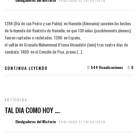
Divulgadores del Misterio
PUBLICADO EL 26/06/2020
1284 (Día de san Pedro y san Pablo): en Hamelín (Alemania) suceden los hechos
de la leyenda del flautista de Hamelín, en que 130 niños (posiblemente jóvenes)
fueron raptados o reclutados. 1300: en España,
el sultán de Granada Muhammad II toma Alcaudete (Jaén) tras cuatro días de
combate. 1409: en el Concilio de Pisa, previa […]
544 Visualizaciones
0
CONTINUA LEYENDO
ARTÍCULOS
TAL DIA COMO HOY ….
Divulgadores del Misterio
PUBLICADO EL 24/06/2020