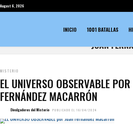
August 6, 2026
INICIO
1001 BATALLAS
H
JUAN FERN
MISTERIO
EL UNIVERSO OBSERVABLE POR
FERNÁNDEZ MACARRÓN
Divulgadores del Misterio
PUBLICADO EL 16/04/2024