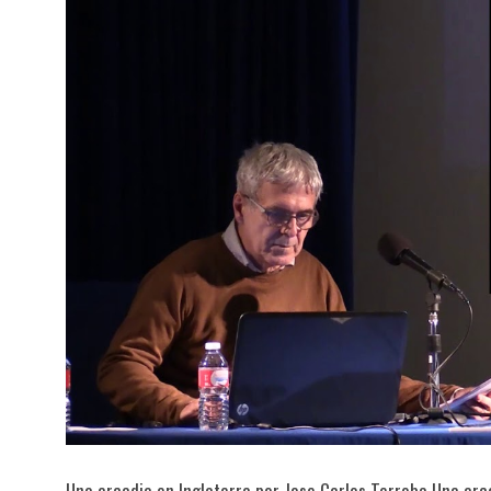
Una arcadia en Inglaterra por Jose Carlos Terroba Una arc