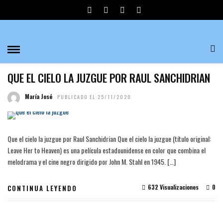
JOHN M. STAHL
CINE Y TECNOLOGÍA
QUE EL CIELO LA JUZGUE POR RAUL SANCHIDRIAN
María José
PUBLICADO EL 25/11/2020
Que el cielo la juzgue por Raul Sanchidrian Que el cielo la juzgue (título original:
Leave Her to Heaven) es una película estadounidense en color que combina el
melodrama y el cine negro dirigido por John M. Stahl en 1945. […]
632 Visualizaciones
0
CONTINUA LEYENDO