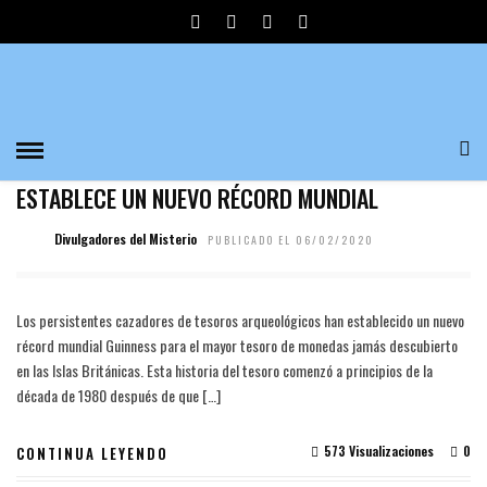
ISLAS BRITANICAS
ARTÍCULOS
TESORO DE MONEDAS CELTAS DE 2000 AÑOS
ESTABLECE UN NUEVO RÉCORD MUNDIAL
Divulgadores del Misterio
PUBLICADO EL 06/02/2020
Los persistentes cazadores de tesoros arqueológicos han establecido un nuevo
récord mundial Guinness para el mayor tesoro de monedas jamás descubierto
en las Islas Británicas. Esta historia del tesoro comenzó a principios de la
década de 1980 después de que […]
573 Visualizaciones
0
CONTINUA LEYENDO