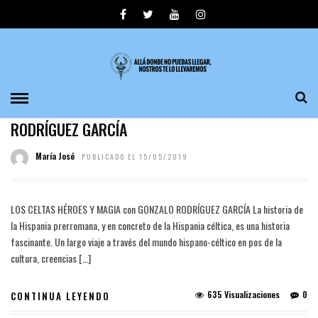
HEROES
MISTERIO
LOS CELTAS HÉROES Y MAGIA CON GONZALO
RODRÍGUEZ GARCÍA
María José
PUBLICADO EL 15/05/2019
LOS CELTAS HÉROES Y MAGIA con GONZALO RODRÍGUEZ GARCÍA La historia de
la Hispania prerromana, y en concreto de la Hispania céltica, es una historia
fascinante. Un largo viaje a través del mundo hispano-céltico en pos de la
cultura, creencias […]
635 Visualizaciones
0
CONTINUA LEYENDO