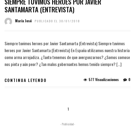
SIEMPRE TUVIMOS HEROES POR JAVIER
SANTAMARTA (ENTREVISTA)
María José
PUBLICADO EL 30/01/2018
Siempre tuvimos heroes por Javier Santamarta (Entrevista) Siempre tuvimos
heroes por Javier Santamarta (Entrevista) En España utilizamos nuestra historia
como arma arrojadiza. ¿Tanto tenemos de que avergonzarnos? ¿Somos comose
nos pinta y aún peor? ¿Tan malos gobernantes hemos tenido siempre? […]
577 Visualizaciones
0
CONTINUA LEYENDO
1
- Publicidad -