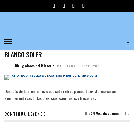
GRUPO HEPTA CASOS
MISTERIO
HAY OTROS NIVELES DE EXISTENCIA POR SOL
BLANCO SOLER
Divulgadores del Misterio
PUBLICADO EL 20/11/2025
Después de la muerte, las ideas sobre otros planos de existencia varían
enormemente según las creencias espirituales y filosóficas
534 Visualizaciones
0
CONTINUA LEYENDO