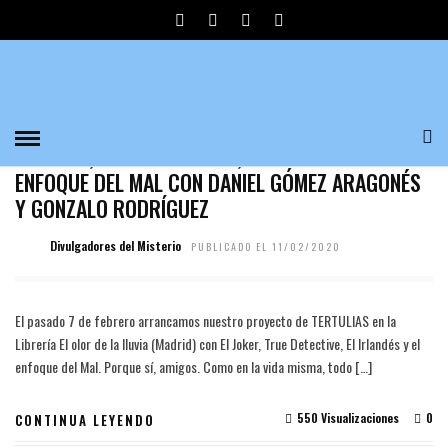
EL ENFOQUE DEL MAL
MISTERIO
EL JOKER, TRUE DETECTIVE, EL IRLANDÉS Y EL
ENFOQUE DEL MAL CON DANIEL GÓMEZ ARAGONÉS
Y GONZALO RODRÍGUEZ
Divulgadores del Misterio
PUBLICADO EL 11/02/2020
El pasado 7 de febrero arrancamos nuestro proyecto de TERTULIAS en la
Librería El olor de la lluvia (Madrid) con El Joker, True Detective, El Irlandés y el
enfoque del Mal. Porque sí, amigos. Como en la vida misma, todo […]
550 Visualizaciones
0
CONTINUA LEYENDO