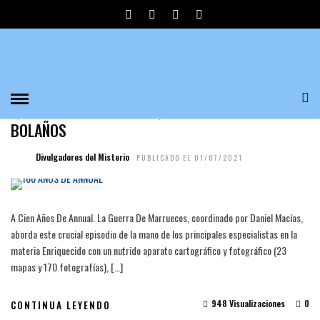
EL DESASTRE DE ANNUAL
HISTORIA
💥100 AÑOS DE ANNUAL💥POR ROBERTO MUÑOZ
BOLAÑOS
Divulgadores del Misterio
PUBLICADO EL 01/07/2021
A Cien Años De Annual. La Guerra De Marruecos, coordinado por Daniel Macías,
aborda este crucial episodio de la mano de los principales especialistas en la
materia Enriquecido con un nutrido aparato cartográfico y fotográfico (23
mapas y 170 fotografías), […]
948 Visualizaciones
0
CONTINUA LEYENDO