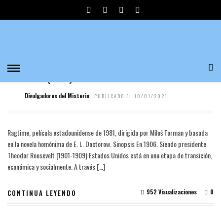
DINO DE LAURENTIIS
CINE Y TECNOLOGÍA
RAGTIME (1981)POR RAUL SANCHIDRIAN
Divulgadores del Misterio
PUBLICADO EL 10/01/2021
Ragtime, película estadounidense de 1981, dirigida por Miloš Forman y basada
en la novela homónima de E. L. Doctorow. Sinopsis En 1906. Siendo presidente
Theodor Roosevelt (1901-1909) Estados Unidos está en una etapa de transición,
económica y socialmente. A través […]
952 Visualizaciones
0
CONTINUA LEYENDO