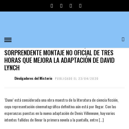
DAVID LYNCH
ARTÍCULOS
‘DUNE: THE ALTERNATIVE EDITION’, EL
SORPRENDENTE MONTAJE NO OFICIAL DE TRES
HORAS QUE MEJORA LA ADAPTACIÓN DE DAVID
LYNCH
Divulgadores del Misterio
PUBLICADO EL 23/04/2020
‘Dune’ está considerada una obra maestra de la literatura de ciencia ficción,
cuya representación cinematográfica definitiva aún está por llegar. Con las
esperanzas puestas en la nueva adaptación de Denis Villeneuve, hay varios
intentos fallidos de llevar la primera novela a la pantalla, entre […]