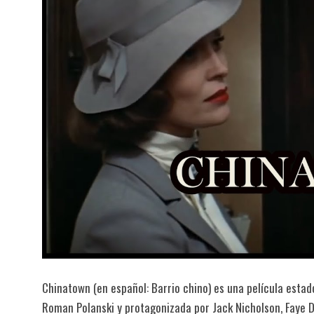
Chinatown (en español: Barrio chino) es una película esta
Roman Polanski y protagonizada por Jack Nicholson, Faye D