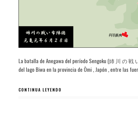
La batalla de Anegawa del período Sengoku (姉 川 の 戦 い, A
del lago Biwa en la provincia de Ōmi , Japón , entre las fu
CONTINUA LEYENDO