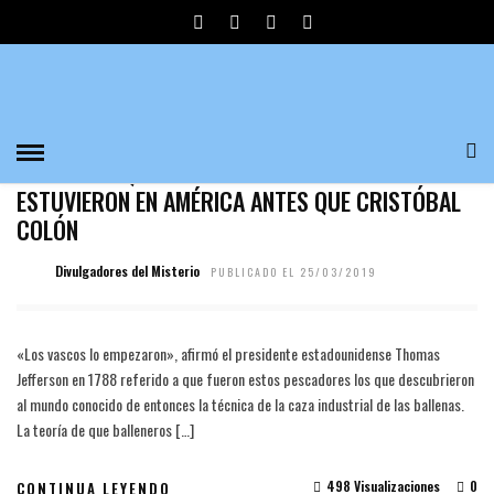
BALLENEROS VASCOS
ARTÍCULOS
/
NOTICIAS
EL MITO DE QUE LOS BALLENEROS VASCOS
ESTUVIERON EN AMÉRICA ANTES QUE CRISTÓBAL
COLÓN
Divulgadores del Misterio
PUBLICADO EL 25/03/2019
«Los vascos lo empezaron», afirmó el presidente estadounidense Thomas
Jefferson en 1788 referido a que fueron estos pescadores los que descubrieron
al mundo conocido de entonces la técnica de la caza industrial de las ballenas.
La teoría de que balleneros […]
498 Visualizaciones
0
CONTINUA LEYENDO