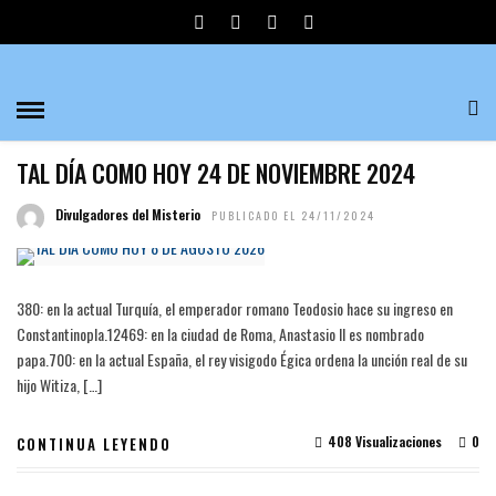
24 DE NOVIEMBRE
ARTÍCULOS
TAL DÍA COMO HOY 24 DE NOVIEMBRE 2024
Divulgadores del Misterio
PUBLICADO EL 24/11/2024
380: en la actual Turquía, el emperador romano Teodosio hace su ingreso en
Constantinopla.1​2​469: en la ciudad de Roma, Anastasio II es nombrado
papa.700: en la actual España, el rey visigodo Égica ordena la unción real de su
hijo Witiza, […]
408 Visualizaciones
0
CONTINUA LEYENDO