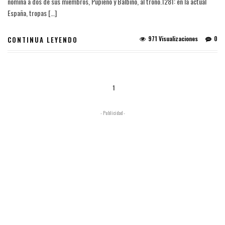
nomina a dos de sus miembros, Pupieno y Balbino, al trono.1281: en la actual
España, tropas […]
971 Visualizaciones
0
CONTINUA LEYENDO
1
- Publicidad -